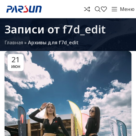
Меню
Записи от
f7d_edit
Главная
»
Архивы для f7d_edit
21
ИЮН