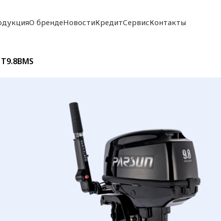
одукция
О бренде
Новости
Кредит
Сервис
Контакты
 T9.8BMS