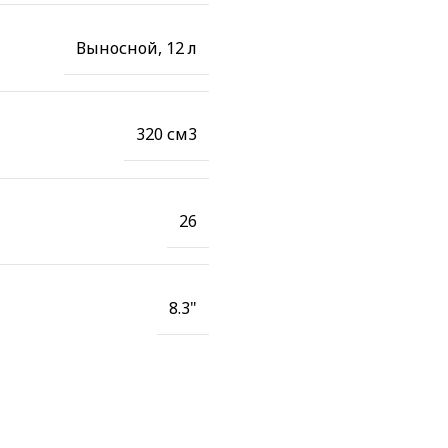
Выносной, 12 л
320 см3
26
8.3"